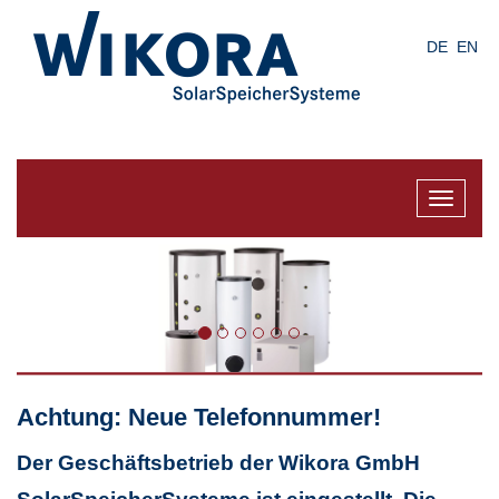
Skip
to
DE
EN
main
content
Toggle
navigat
Achtung: Neue Telefonnummer!
Der Geschäftsbetrieb der Wikora GmbH