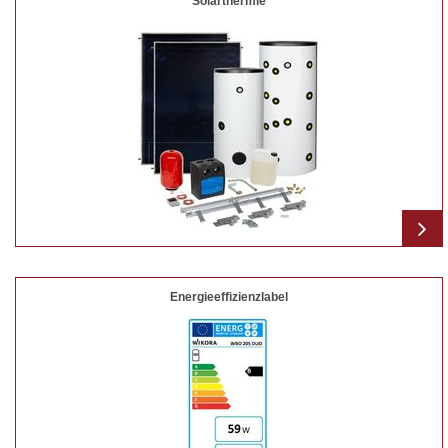
Solarthermie
Energieeffizienzlabel