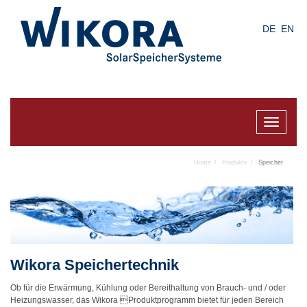
Skip
to
DE
EN
main
content
Toggle
navigat
Home
Produkte
Speicher
Wikora Speichertechnik
Ob für die Erwärmung, Kühlung oder Bereithaltung von Brauch- und / oder
Heizungswasser, das Wikora Produktprogramm bietet für jeden Bereich