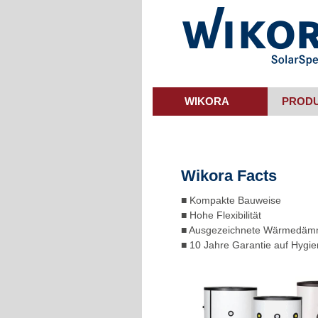
Skip
to
main
content
WIKORA
PROD
Wikora Facts
■ Kompakte Bauweise
■ Hohe Flexibilität
■ Ausgezeichnete Wärmedä
■ 10 Jahre Garantie auf Hygi