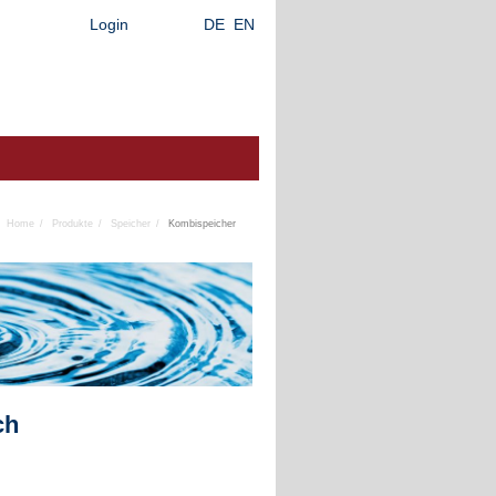
Login
DE
EN
Home
Produkte
Speicher
Kombispeicher
ch