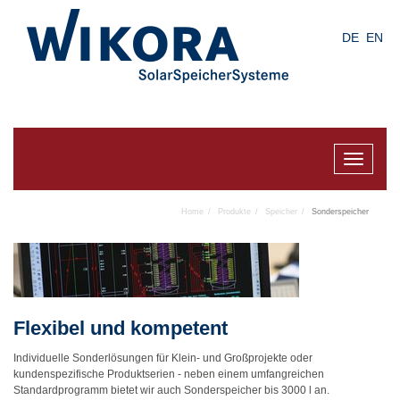
Skip
to
DE
EN
main
content
Toggle
navigat
Home
Produkte
Speicher
Sonderspeicher
Flexibel und kompetent
Individuelle Sonderlösungen für Klein- und Großprojekte oder
kundenspezifische Produktserien - neben einem umfangreichen
Standardprogramm bietet wir auch Sonderspeicher bis 3000 l an.