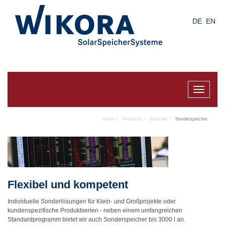
Skip
to
DE
EN
main
content
Toggle
navigat
Home
Produkte
Speicher
Sonderspeicher
Flexibel und kompetent
Individuelle Sonderlösungen für Klein- und Großprojekte oder
kundenspezifische Produktserien - neben einem umfangreichen
Standardprogramm bietet wir auch Sonderspeicher bis 3000 l an.