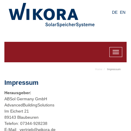
Skip
to
DE
EN
main
content
Toggle
navigat
Home
Impressum
Impressum
Herausgeber:
ABSol Germany GmbH
AdvancedBuildingSolutions
Im Eichert 21
89143 Blaubeuren
Telefon: 07344-928238
E-Mail:
vertrieb@wikora.de