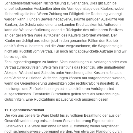
Schadensersatz wegen Nichterfüllung zu verlangen. Dies gilt auch bei
unbefriedigenden Auskünften über die Vermögenslage des Käufers, wobei
für bereits gelieferte Waren Zahlung vor Fälligkeit der Rechnung verlangt
werden kann. Für den Beweis negativer Auskünfte genügen Auskünfte von
Banken, der Schufa oder einer anerkannten Kreditauskunftei. Außerdem
kann die Weiterveräußerung oder die Rückgabe des mittelbaren Besitzes
an der gelieferten Ware auf Kosten des Käufers gefordert werden. Der
Käufer ermächtigt uns schon jetzt in den genannten Fällen den Betrieb
des Käufers zu betreten und die Ware wegzunehmen; die Wegnahme gilt
nicht als Rücktritt vom Vertrag. Für noch nicht abgewickelte Aufträge sind wir
berechtigt, die
Zahlungsbedingungen zu ändern, Vorauszahlungen zu verlangen oder vom
Vertrag zurückzutreten. Weiterhin steht uns das Recht zu, alle umlaufenden
Akzepte, Wechsel und Schecks unter Anrechnung aller Kosten sofort aus
dem Verkehr zu ziehen. Aufrechnungen können nur vorgenommen werden,
wenn die Gegenforderung unbestritten oder rechtskräftig festgestellt ist.
Leistungs- und Zurückbehaltungsrechte aus früheren Verträgen sind
ausgeschlossen. Eventuelle Gutschriften gelten stets als Verrechnungs-
Gutschriften. Eine Rückzahlung ist ausdrücklich ausgeschlossen.
11. Eigentumsvorbehalt
Die von uns gelieferte Ware bleibt bis zu völligen Bezahlung der aus der
Geschäftsverbindung entstandenen Gesamtforderung Eigentum des
Lieferwerks. Die Ware darf ohne unsere Zustimmung weder verpfändet
noch sicherungsweise übereignet werden. Von etwaiger Pfändung durch