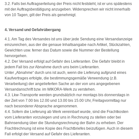
3.2. Falls bei Auftragserteilung der Preis nicht feststeht, ist er uns spätestens
mit der Auftragsbestätigung anzugeben. Widersprechen wir nicht innerhalb
von 10 Tagen, gilt der Preis als genehmigt.
4. Versand und Gefahrübergang
4.1. Am Tag des Versandes ist uns über jede Sendung eine Versandanzeige
einzureichen, aus der die genaue Inhaltsangabe nach Artikel, Stückzahlen,
Gewichten usw. ferner das Datum sowie die Nummer der Bestellung
hervorgehen.
4.2. Der Versand erfolgt auf Gefahr des Lieferanten. Die Gefahr bleibt in
jedem Fall bis zur Abnahme durch uns beim Lieferanten.
Unter „Abnahme“ durch uns ist auch, wenn die Lieferung aufgrund eines
Kaufvertrages erfolgte, die bestimmungsgemäße Verwendung (z.B.
Verarbeitung) der angelieferten Sache an der von uns angegebenen
Versandanschrift bzw. im WIKORA-Werk zu verstehen.
4.3. Lkw-Transporte werden grundsätzlich nur montags bis donnerstags in
der Zeit von 7.00 bis 12.00 und 13.00 bis 15.00 Uhr, Freitagvormittag nur
nach besonderer Absprache angenommen.
4.4. Sofern die Lieferung ab Werk vereinbart wurde, sind die Frachtkosten
vom Lieferanten vorzulegen und uns in Rechnung zu stellen oder bei
Bahnsendung über die Stundungsrechnung der Bahn zu erheben. Der
Frachtrechnung ist eine Kopie des Frachtbriefes beizufügen. Auch in diesem
Fall erfolgt der Versand auf Gefahr des Lieferanten.