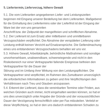
5. Liefertermin, Lieferverzug, höhere Gewalt
5.1. Die vom Lieferanten angegebenen Liefer- und Leistungszeiten
beginnen mit Eingang unserer Bestellung bei dem Lieferanten. Maßgebend
für die Einhaltung des Liefertermins oder der Lieferfrist ist der Eingang der
Ware bei der von uns genannten
Anschrift bzw. der Zeitpunkt der mangelfreien und schriftlichen Abnahme.
5.2. Der Lieferant ist zum Ersatz aller mittelbaren und unmittelbaren
Verzugsschäden verpflichtet. Die Abnahme der verspäteten Lieferung oder
Leistung enthält keinen Verzicht auf Ersatzansprüche. Die Geltendmachung
eines uns entstandenen Verzugsschadens behalten wir uns vor.
5.3. Höhere Gewalt, Arbeitskämpfe, behördliche Maßnahmen und sonstige
unvorhersehbare, unabwendbare, schwerwiegende und nicht in den
Risikobereich nur einer Vertragspartei fallende Ereignisse befreien den
Vertragspartner für die Dauer der
Störung und im Umfang ihrer Wirkung von den Leistungspflichten. Die
Vertragspartner sind verpflichtet, im Rahmen des Zumutbaren unverzüglich
die erforderlichen Informationen zu geben und ihre Verpflichtungen den
Verhältnissen nach Treu und Glauben anzupassen.
5.4. Erkennt der Lieferant, dass die vereinbarten Termine oder Fristen, aus
welchen Gründen auch immer, nicht eingehalten werden können, so hat er
uns dies unverzüglich unter Angabe der Gründe und der voraussichtlichen
Dauer der Verzögerung fernschriftlich oder per Fax mitzuteilen. Verletzt er
diese Verpflichtung, so hat er den uns dadurch entstandenen Schaden zu