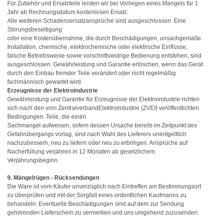
Für Zubehör und Ersatzteile leisten wir bei Vorliegen eines Mangels für 1
Jahr ab Rechnungsdatum kostenlosen Ersatz.
Alle weiteren Schadensersatzansprüche sind ausgeschlossen. Eine
Störungsbeseitigung
oder eine Kostenübernahme, die durch Beschädigungen, unsachgemäße
Installation, chemische, elektrochemische oder elektrische Einflüsse,
falsche Betriebsweise sowie vorschriftswidrige Bedienung entstehen, sind
ausgeschlossen. Gewährleistung und Garantie erlöschen, wenn das Gerät
durch den Einbau fremder Teile verändert oder nicht regelmäßig
fachmännisch gewartet wird.
Erzeugnisse der Elektroindustrie
Gewährleistung und Garantie für Erzeugnisse der Elektroindustrie richten
sich nach den vom ZentralverbandElektroindustrie (ZVEI) veröffentlichten
Bedingungen. Teile, die einen
Sachmangel aufweisen, sofern dessen Ursache bereits im Zeitpunkt des
Gefahrübergangs vorlag, sind nach Wahl des Lieferers unentgeltlich
nachzubessern, neu zu liefern oder neu zu erbringen. Ansprüche auf
Nacherfüllung verjähren in 12 Monaten ab gesetzlichem
Verjährungsbeginn.
9. Mängelrügen - Rücksendungen
Die Ware ist vom Käufer unverzüglich nach Eintreffen am Bestimmungsort
zu überprüfen und mit der Sorgfalt eines ordentlichen Kaufmanns zu
behandeln. Eventuelle Beschädigungen sind auf dem zur Sendung
gehörenden Lieferschein zu vermerken und uns umgehend zuzusenden.