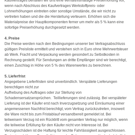
Kaufvertrages behalten wir uns eine verhältnismäßige Preiserhöhung vor,
wenn nach Abschluss des Kaufvertrages Werkstoffpreis- oder
Lohnerhöhungen eintreten oder sonstige Umstände, die wir nicht zu
vertreten haben und die die Herstellung verteuern. Erhöhen sich die
Materialpreise der Hauptkomponenten ferner um mehr als 5 % kann eine
sofortige Preiserhöhung durchgesetzt werden.
4. Preise
Die Preise werden nach den Bedingungen unserer bei Vertragsabschluss
gültigen Preisliste ermittelt und verstehen sich in Euro ohne Mehrwertsteuer
ab Werk. Fracht und Verpackung werden gesondert zu Selbstkosten in
Rechnung gestellt. Für Sendungen an dritte Empfänger sind wir berechtigt,
einen Zuschlag in Höhe von 5 % des Warenwertes zu berechnen.
5. Lieferfrist
Angegebene Lieferfristen sind unverbindlich. Verspätete Lieferungen
berechtigen nicht zur
Aufhebung des Auftrages oder zur Stellung von
Schadensersatzansprüchen. Teillieferungen sind zulässig. Bei verspäteter
Lieferung ist der Käufer erst nach Inverzugsetzung und Einräumung einer
angemessenen Nachfrist berechtigt, vom Vertrag zurückzutreten, insoweit
die Ware nicht bis zum Fristablauf versandbereit gemeldet ist. Bei
teilweisem Verzug ist ein Rücktritt vom gesamten Vertrag nur möglich, wenn
die teilweise Erfüllung für den Käufer nicht von Interesse ist. Bei
Verzugsschäden ist die Haftung für leichte Fahrlässigkeit ausgeschlossen.