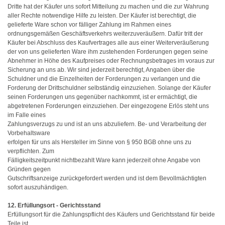
Dritte hat der Käufer uns sofort Mitteilung zu machen und die zur Wahrung
aller Rechte notwendige Hilfe zu leisten. Der Käufer ist berechtigt, die
gelieferte Ware schon vor fälliger Zahlung im Rahmen eines
ordnungsgemäßen Geschäftsverkehrs weiterzuveräußern. Dafür tritt der
Käufer bei Abschluss des Kaufvertrages alle aus einer Weiterveräußerung
der von uns gelieferten Ware ihm zustehenden Forderungen gegen seine
Abnehmer in Höhe des Kaufpreises oder Rechnungsbetrages im voraus zur
Sicherung an uns ab. Wir sind jederzeit berechtigt, Angaben über die
Schuldner und die Einzelheiten der Forderungen zu verlangen und die
Forderung der Drittschuldner selbständig einzuziehen. Solange der Käufer
seinen Forderungen uns gegenüber nachkommt, ist er ermächtigt, die
abgetretenen Forderungen einzuziehen. Der eingezogene Erlös steht uns
im Falle eines
Zahlungsverzugs zu und ist an uns abzuliefern. Be- und Verarbeitung der
Vorbehaltsware
erfolgen für uns als Hersteller im Sinne von § 950 BGB ohne uns zu
verpflichten. Zum
Fälligkeitszeitpunkt nichtbezahlt Ware kann jederzeit ohne Angabe von
Gründen gegen
Gutschriftsanzeige zurückgefordert werden und ist dem Bevollmächtigten
sofort auszuhändigen.
12. Erfüllungsort - Gerichtsstand
Erfüllungsort für die Zahlungspflicht des Käufers und Gerichtsstand für beide
Teile ist