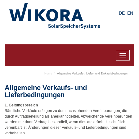
Skip
to
DE
EN
main
content
Toggle
navigat
Home
Allgemeine Verkaufs-, Liefer- und Einkaufsbedingungen
Allgemeine Verkaufs- und
Lieferbedingungen
1. Geltungsbereich
Sämtliche Verkäufe erfolgen zu den nachstehenden Vereinbarungen, die
durch Auftragserteilung als anerkannt gelten. Abweichende Vereinbarungen
werden nur dann Vertragsbestandteil, wenn dies ausdrücklich schriftlich
vereinbart ist. Änderungen dieser Verkaufs- und Lieferbedingungen sind
vorbehalten.