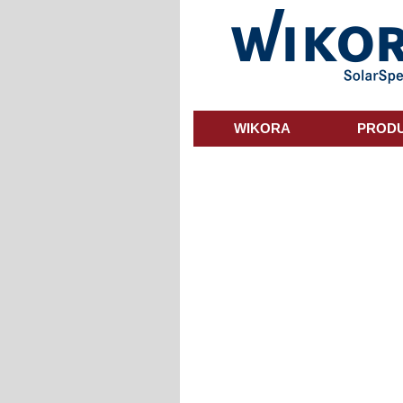
Skip
to
main
content
WIKORA
PROD