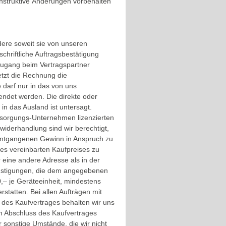
onstruktive Änderungen vorbehalten
ere soweit sie von unseren
hriftliche Auftragsbestätigung
 Zugang beim Vertragspartner
etzt die Rechnung die
 darf nur in das von uns
endet werden. Die direkte oder
 in das Ausland ist untersagt.
ersorgungs-Unternehmen lizenzierten
widerhandlung sind wir berechtigt,
 entgangenen Gewinn in Anspruch zu
es vereinbarten Kaufpreises zu
 eine andere Adresse als in der
ünstigungen, die dem angegebenen
– je Geräteeinheit, mindestens
statten. Bei allen Aufträgen mit
 des Kaufvertrages behalten wir uns
h Abschluss des Kaufvertrages
 sonstige Umstände, die wir nicht