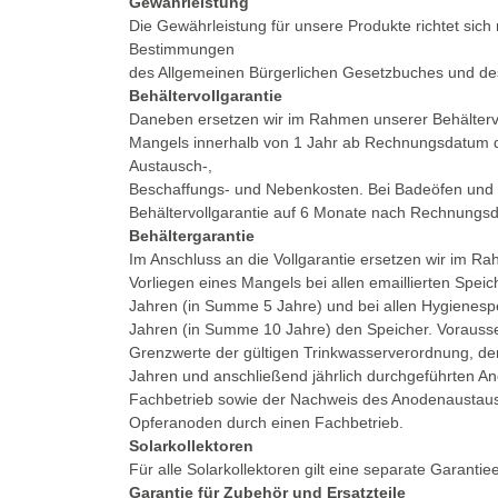
Gewährleistung
Die Gewährleistung für unsere Produkte richtet sich
Bestimmungen
des Allgemeinen Bürgerlichen Gesetzbuches und d
Behältervollgarantie
Daneben ersetzen wir im Rahmen unserer Behältervol
Mangels innerhalb von 1 Jahr ab Rechnungsdatum d
Austausch-,
Beschaffungs- und Nebenkosten. Bei Badeöfen und D
Behältervollgarantie auf 6 Monate nach Rechnungs
Behältergarantie
Im Anschluss an die Vollgarantie ersetzen wir im R
Vorliegen eines Mangels bei allen emaillierten Spei
Jahren (in Summe 5 Jahre) und bei allen Hygienespe
Jahren (in Summe 10 Jahre) den Speicher. Vorausset
Grenzwerte der gültigen Trinkwasserverordnung, de
Jahren und anschließend jährlich durchgeführten A
Fachbetrieb sowie der Nachweis des Anodenaustaus
Opferanoden durch einen Fachbetrieb.
Solarkollektoren
Für alle Solarkollektoren gilt eine separate Garantie
Garantie für Zubehör und Ersatzteile