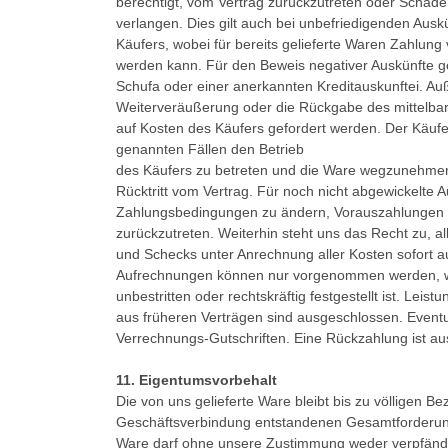
berechtigt, vom Vertrag zurückzutreten oder Schade
verlangen. Dies gilt auch bei unbefriedigenden Aus
Käufers, wobei für bereits gelieferte Waren Zahlung 
werden kann. Für den Beweis negativer Auskünfte 
Schufa oder einer anerkannten Kreditauskunftei. A
Weiterveräußerung oder die Rückgabe des mittelbar
auf Kosten des Käufers gefordert werden. Der Käufer
genannten Fällen den Betrieb
des Käufers zu betreten und die Ware wegzunehmen;
Rücktritt vom Vertrag. Für noch nicht abgewickelte Au
Zahlungsbedingungen zu ändern, Vorauszahlungen 
zurückzutreten. Weiterhin steht uns das Recht zu, 
und Schecks unter Anrechnung aller Kosten sofort 
Aufrechnungen können nur vorgenommen werden, 
unbestritten oder rechtskräftig festgestellt ist. Lei
aus früheren Verträgen sind ausgeschlossen. Eventue
Verrechnungs-Gutschriften. Eine Rückzahlung ist au
11. Eigentumsvorbehalt
Die von uns gelieferte Ware bleibt bis zu völligen B
Geschäftsverbindung entstandenen Gesamtforderun
Ware darf ohne unsere Zustimmung weder verpfänd