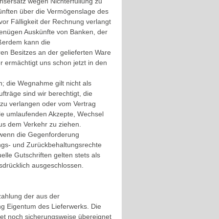
nsersatz wegen Nichterfüllung zu
künften über die Vermögenslage des
vor Fälligkeit der Rechnung verlangt
genügen Auskünfte von Banken, der
ußerdem kann die
en Besitzes an der gelieferten Ware
 ermächtigt uns schon jetzt in den
 die Wegnahme gilt nicht als
fträge sind wir berechtigt, die
zu verlangen oder vom Vertrag
alle umlaufenden Akzepte, Wechsel
aus dem Verkehr zu ziehen.
wenn die Gegenforderung
stungs- und Zurückbehaltungsrechte
lle Gutschriften gelten stets als
sdrücklich ausgeschlossen.
ezahlung der aus der
g Eigentum des Lieferwerks. Die
et noch sicherungsweise übereignet