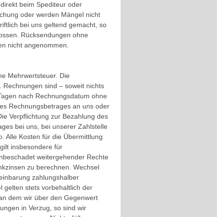
irekt beim Spediteur oder
suchung oder werden Mängel nicht
iftlich bei uns geltend gemacht, so
hlossen. Rücksendungen ohne
den nicht angenommen.
hne Mehrwertsteuer. Die
. Rechnungen sind – soweit nichts
 30 Tagen nach Rechnungsdatum ohne
 des Rechnungsbetrages an uns oder
 Die Verpflichtung zur Bezahlung des
ages bei uns, bei unserer Zahlstelle
. Alle Kosten für die Übermittlung
gilt insbesondere für
 unbeschadet weitergehender Rechte
ankzinsen zu berechnen. Wechsel
ereinbarung zahlungshalber
elten stets vorbehaltlich der
, an dem wir über den Gegenwert
ngen in Verzug, so sind wir