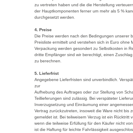
zu vertreten haben und die die Herstellung verteuer
der Hauptkomponenten ferner um mehr als 5 % kann
durchgesetzt werden.
4. Preise
Die Preise werden nach den Bedingungen unserer be
Preisliste ermittelt und verstehen sich in Euro ohn
Verpackung werden gesondert zu Selbstkosten in R
dritte Empfänger sind wir berechtigt, einen Zuschl
zu berechnen.
5. Lieferfrist
Angegebene Lieferfristen sind unverbindlich. Verspä
zur
Aufhebung des Auftrages oder zur Stellung von Sc
Teillieferungen sind zulässig. Bei verspäteter Lieferu
Inverzugsetzung und Einräumung einer angemessene
Vertrag zurückzutreten, insoweit die Ware nicht bis 
gemeldet ist. Bei teilweisem Verzug ist ein Rücktrit
wenn die teilweise Erfüllung für den Käufer nicht vo
ist die Haftung für leichte Fahrlässigkeit ausgeschl