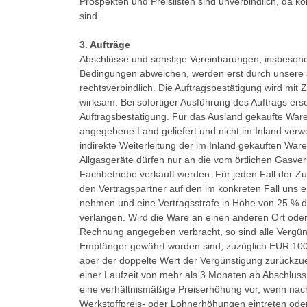
Prospekten und Preislisten sind unverbindlich, da k
sind.
3. Aufträge
Abschlüsse und sonstige Vereinbarungen, insbesond
Bedingungen abweichen, werden erst durch unsere sc
rechtsverbindlich. Die Auftragsbestätigung wird mit
wirksam. Bei sofortiger Ausführung des Auftrags ers
Auftragsbestätigung. Für das Ausland gekaufte Ware
angegebene Land geliefert und nicht im Inland verw
indirekte Weiterleitung der im Inland gekauften Ware
Allgasgeräte dürfen nur an die vom örtlichen Gasv
Fachbetriebe verkauft werden. Für jeden Fall der Zu
den Vertragspartner auf den im konkreten Fall uns
nehmen und eine Vertragsstrafe in Höhe von 25 % d
verlangen. Wird die Ware an einen anderen Ort oder
Rechnung angegeben verbracht, so sind alle Verg
Empfänger gewährt worden sind, zuzüglich EUR 100,
aber der doppelte Wert der Vergünstigung zurückzuer
einer Laufzeit von mehr als 3 Monaten ab Abschluss
eine verhältnismäßige Preiserhöhung vor, wenn nac
Werkstoffpreis- oder Lohnerhöhungen eintreten oder