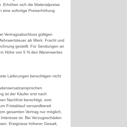
n. Erhöhen sich die Materialpreise
 eine sofortige Preiserhöhung
i Vertragsabschluss gültigen
e Mehrwertsteuer ab Werk. Fracht und
echnung gestellt. Für Sendungen an
ag in Höhe von 5 % des Warenwertes
tete Lieferungen berechtigen nicht
hadensersatzansprüchen.
ng ist der Käufer erst nach
n Nachfrist berechtigt, vom
zum Fristablauf versandbereit
t vom gesamten Vertrag nur möglich,
n Interesse ist. Bei Verzugsschäden
ossen. Ereignisse höherer Gewalt,