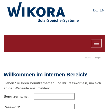
Skip
to
DE
EN
main
content
Toggle
navigat
Home
Login
Willkommen im internen Bereich!
Geben Sie Ihren Benutzernamen und Ihr Passwort ein, um sich
an der Webseite anzumelden:
Benutzername:
Passwort: