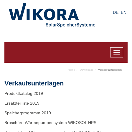
Skip
to
DE
EN
main
content
Toggle
navigat
Home
Downloads
Verkaufsunterlagen
Verkaufsunterlagen
Produktkatalog 2019
Ersatzteilliste 2019
Speicherprogramm 2019
Broschüre Wärmepumpensystem WIKOSOL HPS