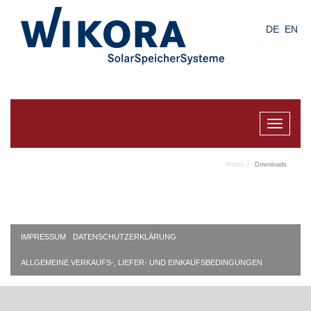
Skip
to
DE
EN
main
content
Toggle
navigat
Home
Downloads
IMPRESSUM
DATENSCHUTZERKLÄRUNG
ALLGEMEINE VERKAUFS-, LIEFER- UND EINKAUFSBEDINGUNGEN