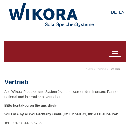
Skip
to
DE
EN
main
content
Toggle
navigat
Home
Wikora
Vertrieb
Vertrieb
Alle Wikora Produkte und Systemlösungen werden durch unsere Partner
national und international vertrieben.
Bitte kontaktieren Sie uns direkt:
WIKORA by ABSol Germany GmbH, Im Eichert 21, 89143 Blaubeuren
Tel.: 0049 7344 928238